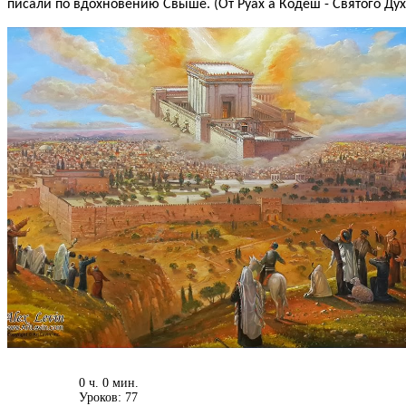
писали по вдохновению Свыше. (От Руах а Кодеш - Святого Дух
0 ч. 0 мин.
Уроков: 77