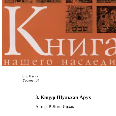
0 ч. 0 мин.
Уроков: 84
3. Кицур Шульхан Арух
Автор: Р. Леви Ицхак